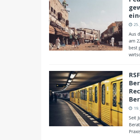
gew
ein
25.
Aus d
am 22
best 
wirts
RSF
Ber
Rec
Ber
19.
Seit 
Berat
Praxi