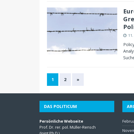
Eur
Gre
Pol
11.
Polic
Analy
Suche
1
2
»
DAS POLITICUM
AR
Persönliche Webseite
Febru
Prof. Dr. rer. pol. Müller-Rensch
Novem
(Joint Ph.D.)