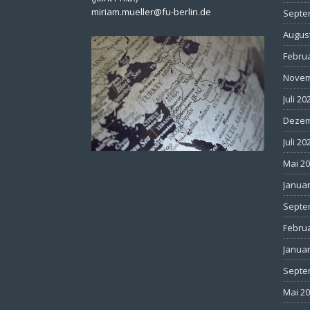
miriam.mueller@fu-berlin.de
Septe
Augus
Febru
Novem
Juli 20
Dezem
Juli 20
Mai 2
Januar
Septe
Febru
Januar
Septe
Mai 2