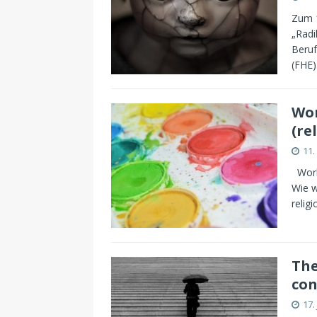
Zum 1
„Radi
Beruf
(FHE)
Wor
(re
11.
Works
Wie w
relig
The
con
17.