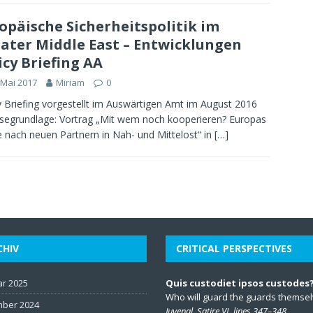
opäische Sicherheitspolitik im
ater Middle East – Entwicklungen
icy Briefing AA
 Mai 2017
Miriam
0
y Briefing vorgestellt im Auswärtigen Amt im August 2016
segrundlage: Vortrag „Mit wem noch kooperieren? Europas
 nach neuen Partnern in Nah- und Mittelost“ in
[…]
CHIV
CRITICAL PERSPECTIVES
ar 2025
Quis custodiet ipsos custodes
Who will guard the guards themse
ber 2024
Juvenal, Satire VI, lines 347–348.