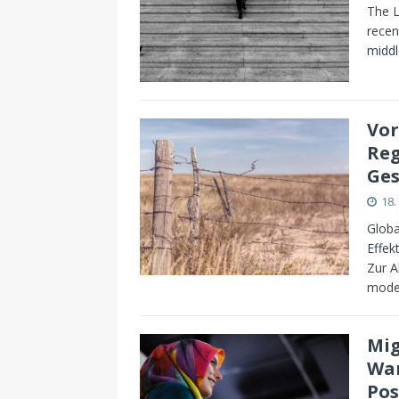
The L
recen
middl
Vor
Reg
Ges
18.
Globa
Effek
Zur A
moder
Mig
Wan
Pos