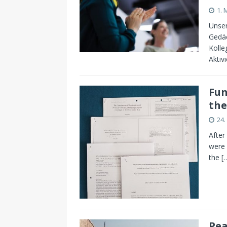
1. 
Unser
Gedäc
Kolle
Aktiv
Fun
the
24.
After
were 
the
[
Pea