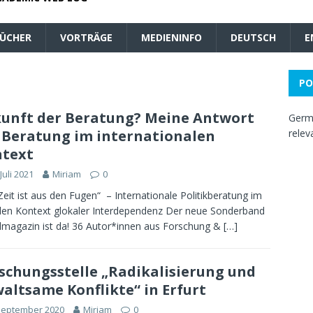
ÜCHER
VORTRÄGE
MEDIENINFO
DEUTSCH
E
PO
unft der Beratung? Meine Antwort
Germa
 Beratung im internationalen
relev
text
 Juli 2021
Miriam
0
Zeit ist aus den Fugen“ – Internationale Politikberatung im
ilen Kontext glokaler Interdependenz Der neue Sonderband
lmagazin ist da! 36 Autor*innen aus Forschung &
[…]
schungsstelle „Radikalisierung und
altsame Konflikte“ in Erfurt
September 2020
Miriam
0