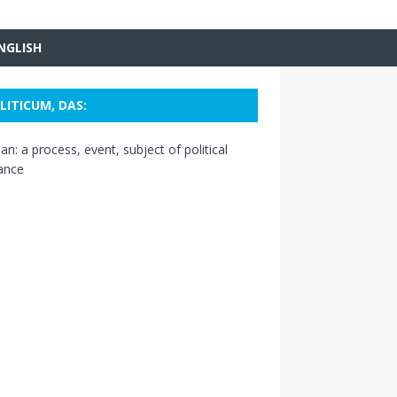
NGLISH
LITICUM, DAS:
n: a process, event, subject of political
ance