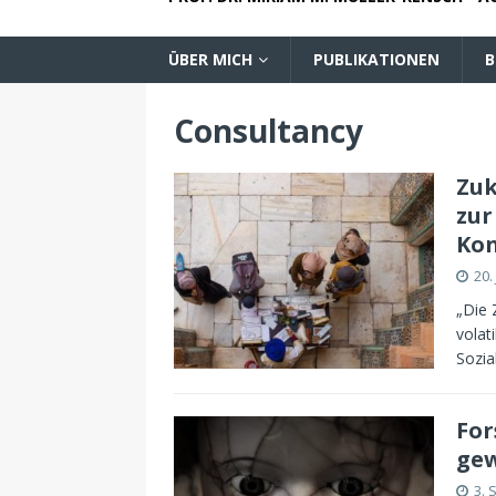
ÜBER MICH
PUBLIKATIONEN
B
Consultancy
Zuk
zur
Kon
20.
„Die 
volat
Sozia
For
gew
3. 