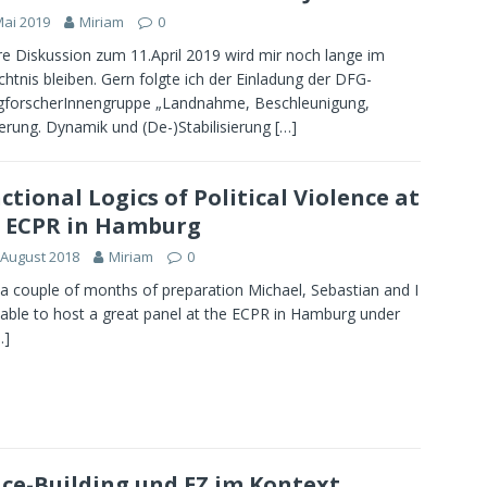
Mai 2019
Miriam
0
e Diskussion zum 11.April 2019 wird mir noch lange im
htnis bleiben. Gern folgte ich der Einladung der DFG-
gforscherInnengruppe „Landnahme, Beschleunigung,
ierung. Dynamik und (De-)Stabilisierung
[…]
ctional Logics of Political Violence at
 ECPR in Hamburg
 August 2018
Miriam
0
 a couple of months of preparation Michael, Sebastian and I
able to host a great panel at the ECPR in Hamburg under
…]
ce-Building und EZ im Kontext