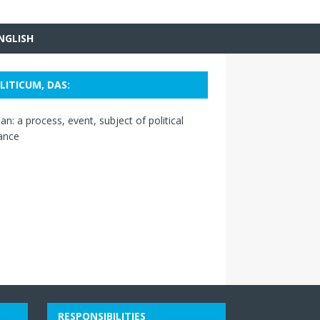
NGLISH
LITICUM, DAS:
n: a process, event, subject of political
ance
RESPONSIBILITIES