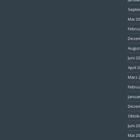
Septe
Mai 2
Febru
Dezem
Augus
Juni 2
April 
März 
Febru
Januar
Dezem
Oktob
Juni 2
Mai 2