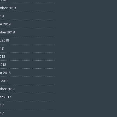
mber 2019
019
ar 2019
ber 2018
t 2018
018
2018
2018
ar 2018
 2018
ber 2017
er 2017
017
017