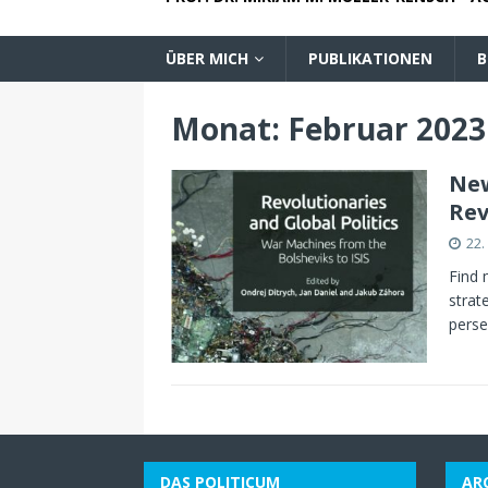
ÜBER MICH
PUBLIKATIONEN
B
Monat:
Februar 2023
New
Rev
22.
Find 
strat
perse
DAS POLITICUM
AR