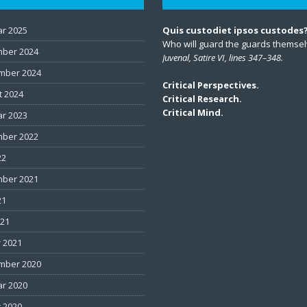
ar 2025
Quis custodiet ipsos custodes
Who will guard the guards themse
ber 2024
Juvenal, Satire VI, lines 347–348.
mber 2024
Critical Perspectives.
t 2024
Critical Research.
Critical Mind.
ar 2023
ber 2022
22
ber 2021
21
021
 2021
mber 2020
ar 2020
 2020