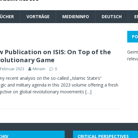
ÜCHER
VORTRÄGE
MEDIENINFO
DEUTSCH
E
PO
 Publication on ISIS: On Top of the
Germa
olutionary Game
relev
 Februar 2023
Miriam
0
my recent analysis on the so-called „Islamic State’s“
egic and military agenda in this 2023 volume offering a fresh
pctive on global revolutionary movements
[…]
CHIV
CRITICAL PERSPECTIVES