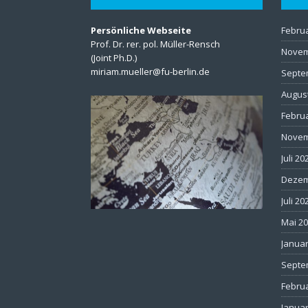
Persönliche Webseite
Febru
Prof. Dr. rer. pol. Müller-Rensch
Novem
(Joint Ph.D.)
miriam.mueller@fu-berlin.de
Septe
Augus
Febru
Novem
Juli 20
Dezem
Juli 20
Mai 2
Januar
Septe
Febru
Januar