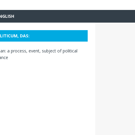
NGLISH
LITICUM, DAS:
n: a process, event, subject of political
ance