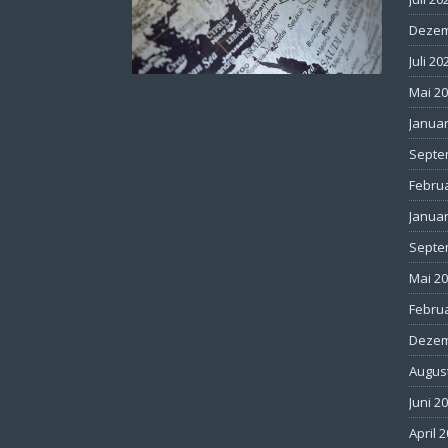
Dezem
Juli 20
Mai 2
Januar
Septe
Febru
Januar
Septe
Mai 2
Febru
Dezem
Augus
Juni 2
April 