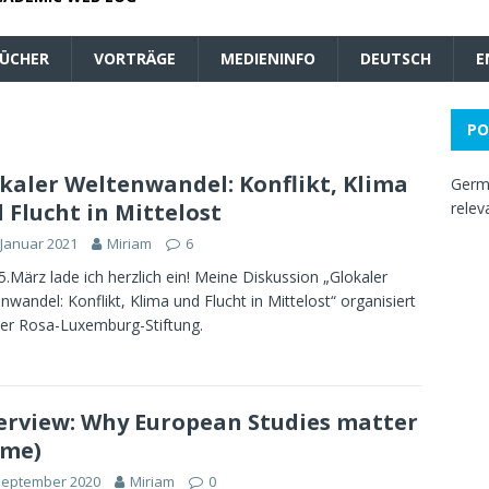
ÜCHER
VORTRÄGE
MEDIENINFO
DEUTSCH
E
PO
kaler Weltenwandel: Konflikt, Klima
Germa
 Flucht in Mittelost
relev
 Januar 2021
Miriam
6
.März lade ich herzlich ein! Meine Diskussion „Glokaler
nwandel: Konflikt, Klima und Flucht in Mittelost“ organisiert
er Rosa-Luxemburg-Stiftung.
erview: Why European Studies matter
 me)
September 2020
Miriam
0