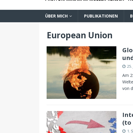
ÜBER MICH
PUBLIKATIONEN
B
European Union
Glo
und
25.
Am 25
Welte
von d
Int
(to
1. 