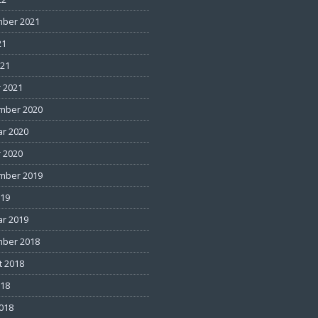
ber 2021
21
021
 2021
mber 2020
ar 2020
 2020
mber 2019
019
ar 2019
ber 2018
t 2018
018
2018