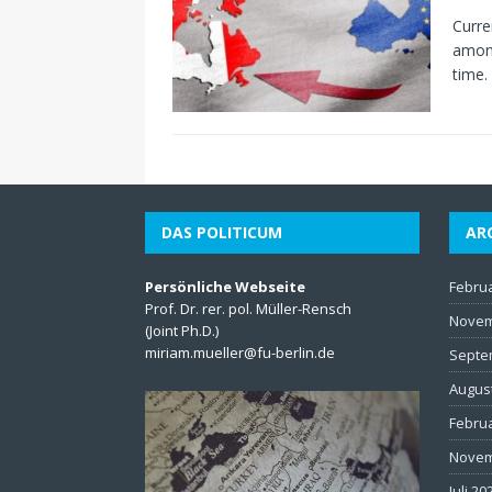
Curre
among
time.
DAS POLITICUM
AR
Persönliche Webseite
Febru
Prof. Dr. rer. pol. Müller-Rensch
Novem
(Joint Ph.D.)
miriam.mueller@fu-berlin.de
Septe
Augus
Febru
Novem
Juli 20