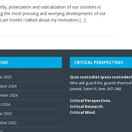
ntly, polarization and radicalization of our societies is
 the most pressing and worrying developments of our
 Last month I talked about my motivation
[…]
CHIV
CRITICAL PERSPECTIVES
ar 2025
Quis custodiet ipsos custodes
Who will guard the guards themse
ber 2024
Juvenal, Satire VI, lines 347–348.
mber 2024
Critical Perspectives.
t 2024
Critical Research.
Critical Mind.
ar 2023
ber 2022
22