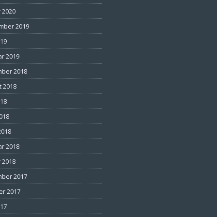
 2020
mber 2019
019
ar 2019
ber 2018
t 2018
018
2018
2018
ar 2018
 2018
ber 2017
er 2017
017