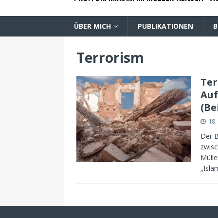
ÜBER MICH
PUBLIKATIONEN
B
Terrorism
Ter
Auf
(Be
18
Der B
zwisc
Mülle
„Isla