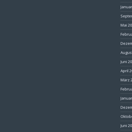
Januar
Septe
Mai 2
Febru
Dezem
Augus
Juni 2
April 
März 
Febru
Januar
Dezem
Oktob
Juni 2