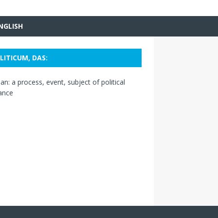
NGLISH
LITICUM, DAS:
n: a process, event, subject of political
ance