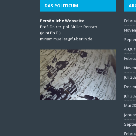
DAS POLITICUM
AR
Persönliche Webseite
Febru
Prof. Dr. rer. pol. Müller-Rensch
Novem
(Joint Ph.D.)
miriam.mueller@fu-berlin.de
Septe
Augus
Febru
Novem
Juli 20
Dezem
Juli 20
Mai 2
Januar
Septe
Febru