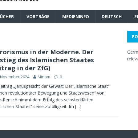
ÜCHER
VORTRÄGE
MEDIENINFO
DEUTSCH
E
PO
rorismus in der Moderne. Der
Germa
stieg des Islamischen Staates
relev
itrag in der ZfG)
. November 2024
Miriam
0
eitrag „Janusgesicht der Gewalt: Der „Islamische Staat“
hen revolutionärer Bewegung und Staatswesen“ von
r-Rensch nimmt dem Erfolg des selbsterklärten
mischen Staates“ seine Zufälligkeit. Im
[…]