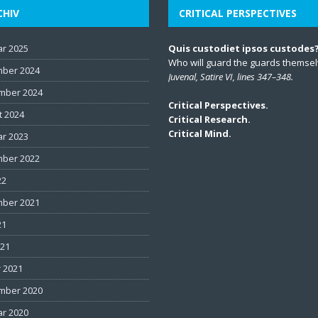
CHIV
CRITICAL PERSPECTIVES
ar 2025
Quis custodiet ipsos custodes
Who will guard the guards themse
ber 2024
Juvenal, Satire VI, lines 347–348.
mber 2024
Critical Perspectives.
t 2024
Critical Research.
Critical Mind.
ar 2023
ber 2022
22
ber 2021
21
021
 2021
mber 2020
ar 2020