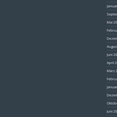
Januar
Septe
Mai 2
Febru
Dezem
Augus
Juni 2
April 
März 
Febru
Januar
Dezem
Oktob
Juni 2