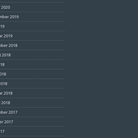
 2020
mber 2019
019
ar 2019
ber 2018
t 2018
018
2018
2018
ar 2018
 2018
ber 2017
er 2017
017