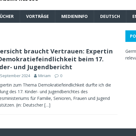
ÜCHER
VORTRÄGE
MEDIENINFO
DEUTSCH
E
PO
ersicht braucht Vertrauen: Expertin
Germa
Demokratiefeindlichkeit beim 17.
relev
der- und Jugendbericht
 September 2024
Miriam
0
xpertin zum Thema Demokratiefeindlichkeit durfte ich die
llung des 17. Kinder- und Jugendberichtes des
sministeriums für Familie, Senioren, Frauen und Jugend
stützen. (in: Deutscher
[…]