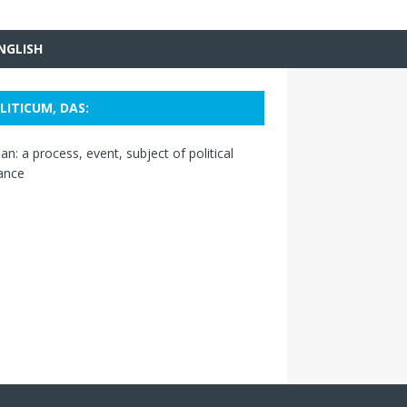
NGLISH
LITICUM, DAS:
n: a process, event, subject of political
ance