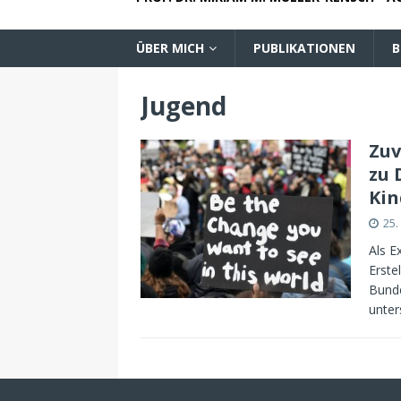
ÜBER MICH
PUBLIKATIONEN
B
Jugend
Zuv
zu 
Kin
25.
Als E
Erste
Bunde
unter