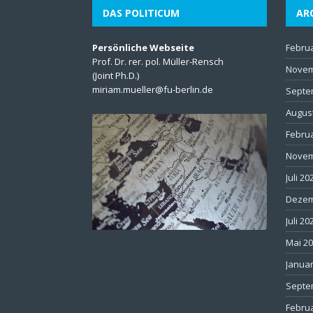
DAS POLITICUM
AR
Persönliche Webseite
Febru
Prof. Dr. rer. pol. Müller-Rensch
Novem
(Joint Ph.D.)
miriam.mueller@fu-berlin.de
Septe
Augus
Febru
Novem
Juli 20
Dezem
Juli 20
Mai 2
Januar
Septe
Febru