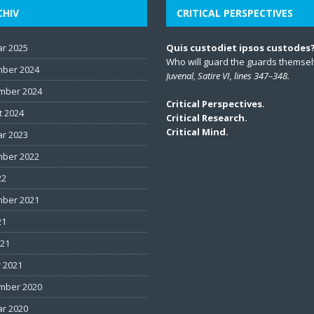
CHIV
CRITICAL PERSPECTIVES
ar 2025
Quis custodiet ipsos custodes
Who will guard the guards themse
ber 2024
Juvenal, Satire VI, lines 347–348.
mber 2024
Critical Perspectives.
t 2024
Critical Research.
Critical Mind.
ar 2023
ber 2022
22
ber 2021
21
021
 2021
mber 2020
ar 2020