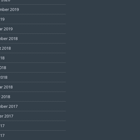
mber 2019
019
ar 2019
ber 2018
t 2018
018
2018
2018
ar 2018
 2018
ber 2017
er 2017
017
017