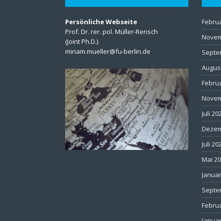
Persönliche Webseite
Febru
Prof. Dr. rer. pol. Müller-Rensch
Novem
(Joint Ph.D.)
miriam.mueller@fu-berlin.de
Septe
Augus
Febru
Novem
Juli 20
Dezem
Juli 20
Mai 2
Januar
Septe
Febru
Januar