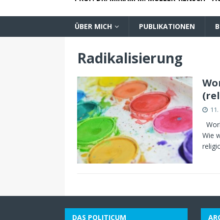
ÜBER MICH
PUBLIKATIONEN
B
Radikalisierung
Wor
(re
11.
Works
Wie w
relig
DAS POLITICUM
AR