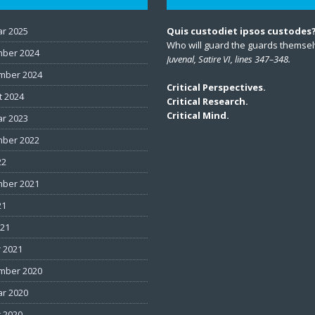
ar 2025
Quis custodiet ipsos custodes
Who will guard the guards themse
ber 2024
Juvenal, Satire VI, lines 347–348.
mber 2024
Critical Perspectives.
t 2024
Critical Research.
Critical Mind.
ar 2023
ber 2022
22
ber 2021
21
021
 2021
mber 2020
ar 2020
 2020