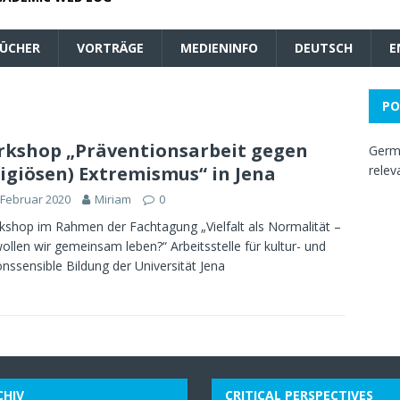
ÜCHER
VORTRÄGE
MEDIENINFO
DEUTSCH
E
PO
kshop „Präventionsarbeit gegen
Germa
ligiösen) Extremismus“ in Jena
relev
 Februar 2020
Miriam
0
hop im Rahmen der Fachtagung „Vielfalt als Normalität –
ollen wir gemeinsam leben?“ Arbeitsstelle für kultur- und
ionssensible Bildung der Universität Jena
CHIV
CRITICAL PERSPECTIVES