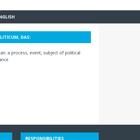
NGLISH
LITICUM, DAS:
n: a process, event, subject of political
ance
RESPONSIBILITIES