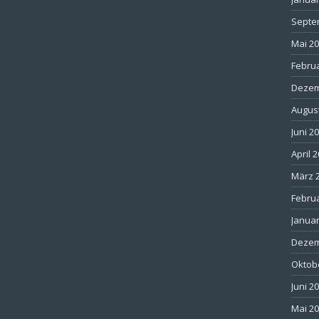
Septe
Mai 2
Febru
Dezem
Augus
Juni 2
April 
März 
Febru
Januar
Dezem
Oktob
Juni 2
Mai 2