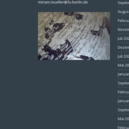
miriam.mueller@fu-berlin.de
Septe
Augus
Febru
Novem
Juli 20
Dezem
Juli 20
Mai 2
Januar
Septe
Febru
Januar
Septe
Mai 2
Febru