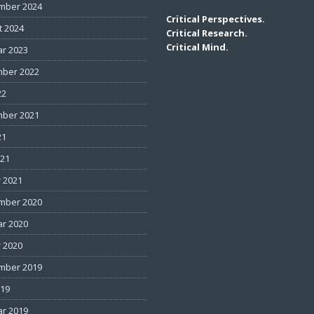
mber 2024
Critical Perspectives.
t 2024
Critical Research.
Critical Mind.
ar 2023
ber 2022
22
ber 2021
21
021
 2021
mber 2020
ar 2020
 2020
mber 2019
019
ar 2019