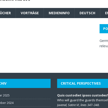
ÜCHER
VORTRÄGE
MEDIENINFO
DEUTSCH
E
PO
Germa
relev
CHIV
CRITICAL PERSPECTIVES
ar 2025
Quis custodiet ipsos custodes
Who will guard the guards themse
ber 2024
Juvenal, Satire VI, lines 347–348.