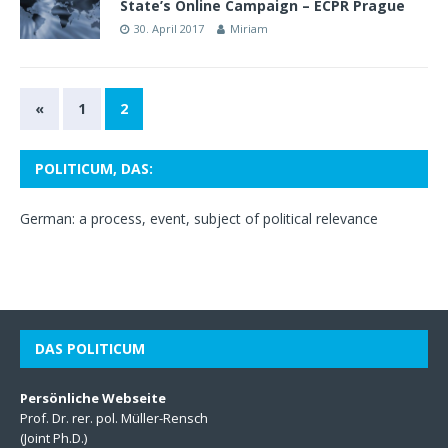
State’s Online Campaign – ECPR Prague
30. April 2017
Miriam
«
1
2
POLITICUM, DAS:
German: a process, event, subject of political relevance
DAS POLITICUM
Persönliche Webseite
Prof. Dr. rer. pol. Müller-Rensch
(Joint Ph.D.)