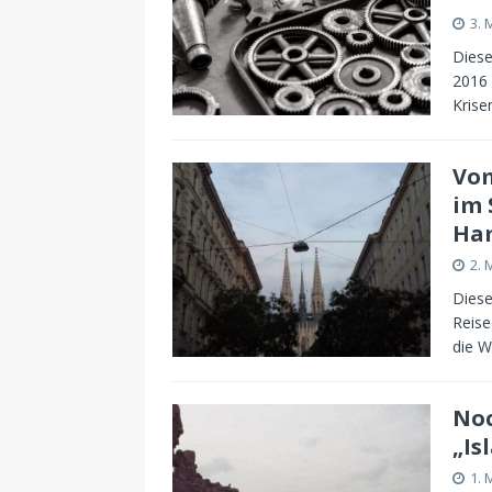
3. 
Diese
2016 
Krise
Vom
im 
Ha
2. 
Diese
Reise
die W
Noc
„Is
1. 