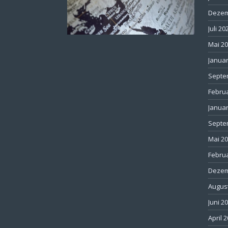
Dezem
Juli 20
Mai 2
Januar
Septe
Febru
Januar
Septe
Mai 2
Febru
Dezem
Augus
Juni 2
April 