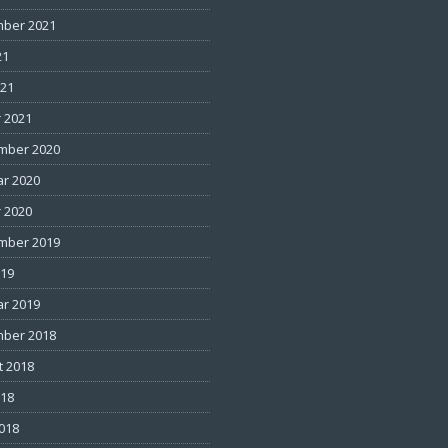
ber 2021
21
021
 2021
mber 2020
ar 2020
 2020
mber 2019
019
ar 2019
ber 2018
t 2018
018
2018