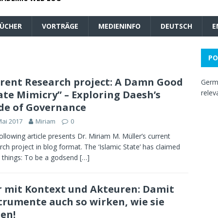
ÜCHER
VORTRÄGE
MEDIENINFO
DEUTSCH
E
PO
rent Research project: A Damn Good
Germa
ate Mimicry” – Exploring Daesh’s
relev
e of Governance
Mai 2017
Miriam
0
ollowing article presents Dr. Miriam M. Müller’s current
rch project in blog format. The ‘Islamic State’ has claimed
things: To be a godsend
[…]
 mit Kontext und Akteuren: Damit
trumente auch so wirken, wie sie
len!