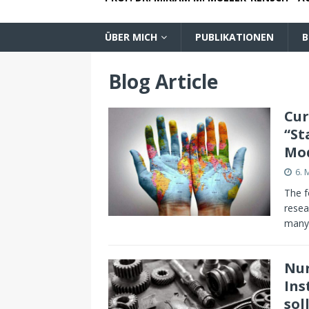
ÜBER MICH
PUBLIKATIONEN
B
Blog Article
Cur
“St
Mod
6. 
The f
resea
many 
Nur
Ins
sol