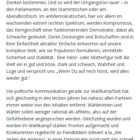
Denken bestimmen. Und so wird der Umgangston rauer – in
den Parlamenten, an den Stammtischen oder am
Abendbrottisch. Im antidemokratischen, hier vor allem im
wachsenden extrem rechten Spektrum, werden Kompromisse,
das Kerngeschäft einer funktionierenden Demokratie, dabei als
Schwäche gedeutet. Deren Deutungen und Botschaften sind in
ihrer Einfachheit attraktiv: Einfache Antworten auf unsere
komplexe Welt, wie sie Populisten formulieren, vermitteln
Sicherheit und Stabilität. Eine Vater- oder Mutterfigur teilt die
Welt ein in gut und böse, stark und schwach, Wahrheit und
Lüge und verspricht uns: „Wenn Du auf mich hörst, wird alles
wieder gut.“
Die politische Kommunikation gerade zur Wahlkampfzeit hat
sich gleichzeitig in den letzten Jahren bei nahezu allen Parteien
immer weiter von den Inhalten entfernt. Wählerinnen und
Wähler sollen weniger rational als affektiv, also auf der
Gefühlsebene angesprochen werden. Gleichzeitig wurden und
werden im Wahlkampf stärker Fronten aufgemacht und
Konkurrenten regelrecht zu Feindbildern stilisiert à la „Wir
gegen die anderen“. In einer Demokratie produziert das schnell