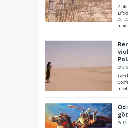
Globa
Effek
Zur A
moder
Rem
vio
Pol
3. 
I am 
Confe
meeti
Odi
göt
17