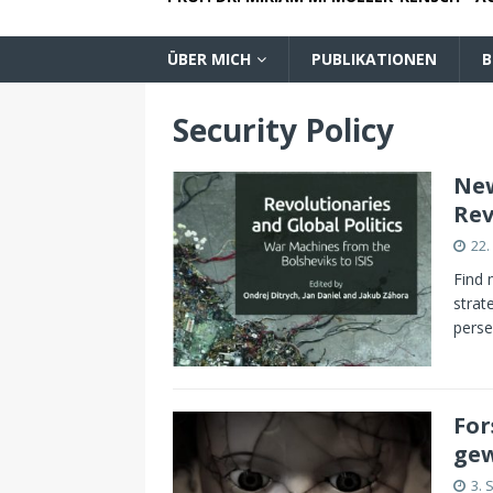
ÜBER MICH
PUBLIKATIONEN
B
Security Policy
New
Rev
22.
Find 
strat
perse
For
gew
3. 