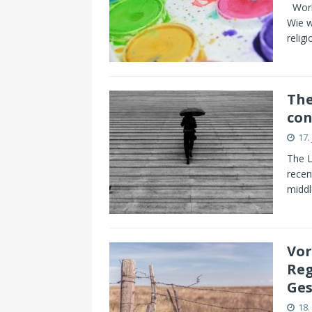
Works
Wie w
relig
The
con
17.
The L
recen
middl
Vor
Reg
Ges
18.