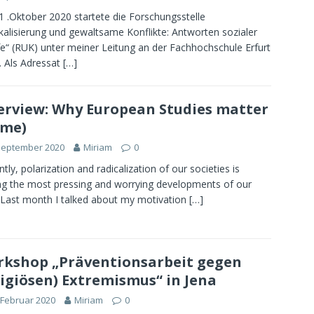
 .Oktober 2020 startete die Forschungsstelle
kalisierung und gewaltsame Konflikte: Antworten sozialer
e“ (RUK) unter meiner Leitung an der Fachhochschule Erfurt
. Als Adressat
[…]
erview: Why European Studies matter
 me)
September 2020
Miriam
0
ntly, polarization and radicalization of our societies is
 the most pressing and worrying developments of our
 Last month I talked about my motivation
[…]
kshop „Präventionsarbeit gegen
ligiösen) Extremismus“ in Jena
 Februar 2020
Miriam
0