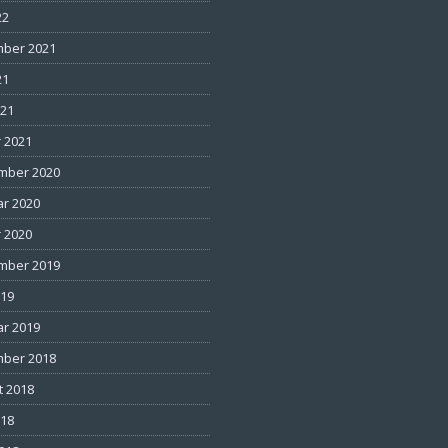
22
ber 2021
21
021
 2021
mber 2020
ar 2020
 2020
mber 2019
019
ar 2019
ber 2018
t 2018
018