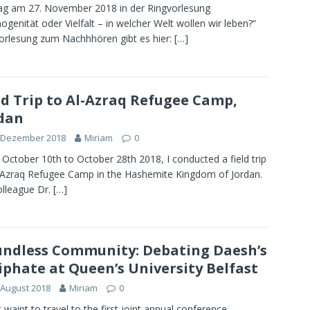
ag am 27. November 2018 in der Ringvorlesung
genität oder Vielfalt – in welcher Welt wollen wir leben?“
orlesung zum Nachhhören gibt es hier:
[…]
ld Trip to Al-Azraq Refugee Camp,
dan
. Dezember 2018
Miriam
0
October 10th to October 28th 2018, I conducted a field trip
-Azraq Refugee Camp in the Hashemite Kingdom of Jordan.
lleague Dr.
[…]
ndless Community: Debating Daesh’s
iphate at Queen’s University Belfast
 August 2018
Miriam
0
’t waint to travel to the first joint annual conference