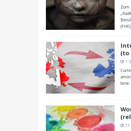
Zum 1
„Radi
Beruf
(FHE)
Int
(to
1. 
Curre
among
time.
Wor
(re
11.