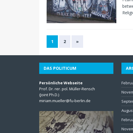
betwe
Relig
1
2
»
DAS POLITICUM
AR
Persönliche Webseite
Febru
Prof. Dr. rer. pol. Müller-Rensch
Novem
(Joint Ph.D.)
miriam.mueller@fu-berlin.de
Septe
Augus
Febru
Novem