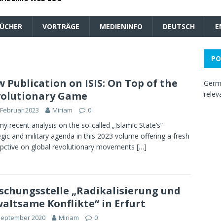
ÜCHER
VORTRÄGE
MEDIENINFO
DEUTSCH
E
PO
 Publication on ISIS: On Top of the
Germa
olutionary Game
relev
 Februar 2023
Miriam
0
my recent analysis on the so-called „Islamic State’s“
egic and military agenda in this 2023 volume offering a fresh
pctive on global revolutionary movements
[…]
schungsstelle „Radikalisierung und
altsame Konflikte“ in Erfurt
September 2020
Miriam
0