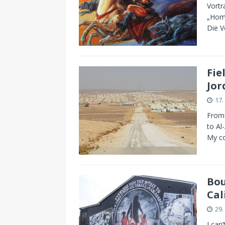
Vortr
„Homo
Die V
Fie
Jor
17
From 
to Al
My co
Bou
Cal
29.
I can