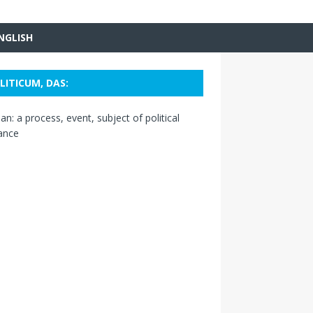
NGLISH
LITICUM, DAS:
n: a process, event, subject of political
ance