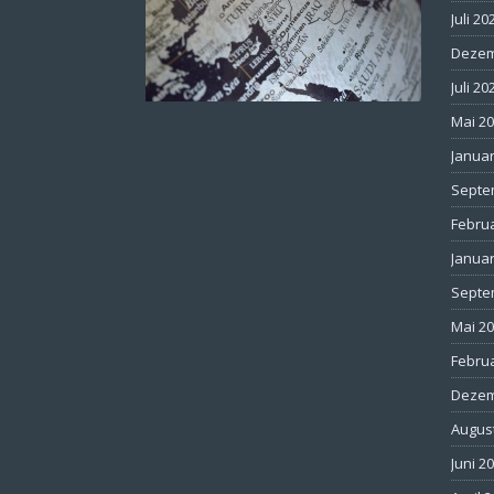
Juli 20
Dezem
Juli 20
Mai 2
Januar
Septe
Febru
Januar
Septe
Mai 2
Febru
Dezem
Augus
Juni 2