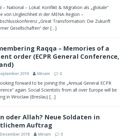
l – National – Lokal: Konflikt & Migration als „glokale“
te von Ungleichheit in der MENA-Region –
bschlusskonferenz „Great Transformation: Die Zukunft
ner Gesellschaften“ der
[…]
embering Raqqa – Memories of a
lent order (ECPR General Conference,
and)
September 2019
Miriam
0
looking forward to be joining the „Annual General ECPR
rence“ again. Social Scientists from all over Europe will be
ng in Wroclaw (Breslau)
[…]
n oder Allah? Neue Soldaten in
tlichem Auftrag
. Dezember 2018
Miriam
0