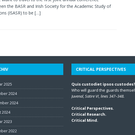
en the BASR and Irish Society for the Academic Study of
ions (ISASR) to be
[…]
CHIV
CRITICAL PERSPECTIVES
ar 2025
Quis custodiet ipsos custodes
Who will guard the guards themse
ber 2024
Juvenal, Satire VI, lines 347–348.
mber 2024
Critical Perspectives.
t 2024
Critical Research.
Critical Mind.
ar 2023
ber 2022