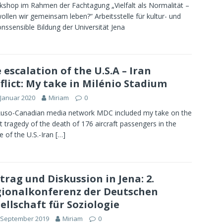
hop im Rahmen der Fachtagung „Vielfalt als Normalität –
ollen wir gemeinsam leben?“ Arbeitsstelle für kultur- und
ionssensible Bildung der Universität Jena
 escalation of the U.S.A – Iran
flict: My take in Milénio Stadium
 Januar 2020
Miriam
0
uso-Canadian media network MDC included my take on the
t tragedy of the death of 176 aircraft passengers in the
e of the U.S.-Iran
[…]
trag und Diskussion in Jena: 2.
ionalkonferenz der Deutschen
ellschaft für Soziologie
 September 2019
Miriam
0