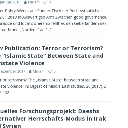
 Januar 2018
Miriam
0
er Policy-Werkstatt: Runder Tisch der Rechtsstaatlichkeit
.01.2018 in Auswärtigen Amt Zwischen good governance,
pracice und local ownership fehlt es den Geberländern des
chaftlichen „Nordens“ an
[…]
 Publication: Terror or Terrorism?
 “Islamic State” Between State and
state Violence
 Dezember 2017
Miriam
0
r or terrorism? The „Islamic State“ between state and
ate violence. In: Digest of Middle East studies. 26(2017),2;
2-462
uelles Forschungsprojekt: Daeshs
ernativer Herrschafts-Modus in Irak
 Syrien