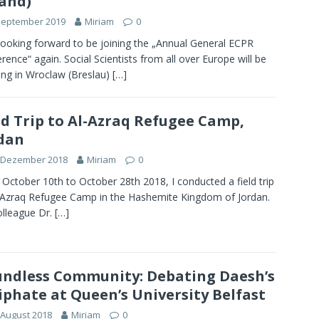
and)
September 2019
Miriam
0
looking forward to be joining the „Annual General ECPR
rence“ again. Social Scientists from all over Europe will be
ng in Wroclaw (Breslau)
[…]
ld Trip to Al-Azraq Refugee Camp,
dan
. Dezember 2018
Miriam
0
October 10th to October 28th 2018, I conducted a field trip
-Azraq Refugee Camp in the Hashemite Kingdom of Jordan.
lleague Dr.
[…]
ndless Community: Debating Daesh’s
iphate at Queen’s University Belfast
 August 2018
Miriam
0