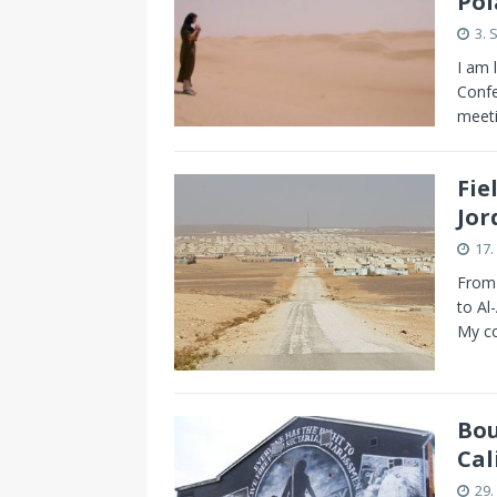
Pol
3. 
I am 
Confe
meeti
Fie
Jor
17
From 
to Al
My co
Bou
Cal
29.