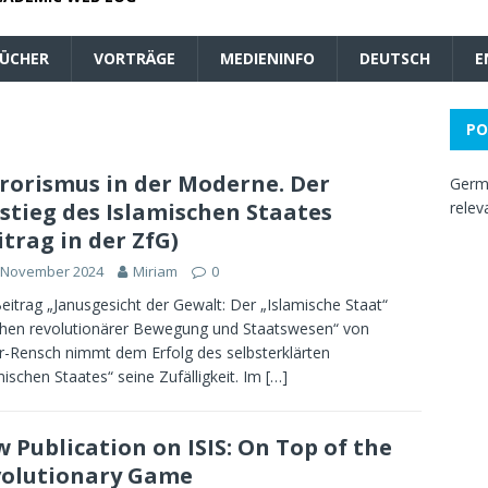
ÜCHER
VORTRÄGE
MEDIENINFO
DEUTSCH
E
PO
rorismus in der Moderne. Der
Germa
stieg des Islamischen Staates
relev
itrag in der ZfG)
. November 2024
Miriam
0
eitrag „Janusgesicht der Gewalt: Der „Islamische Staat“
hen revolutionärer Bewegung und Staatswesen“ von
r-Rensch nimmt dem Erfolg des selbsterklärten
mischen Staates“ seine Zufälligkeit. Im
[…]
 Publication on ISIS: On Top of the
olutionary Game