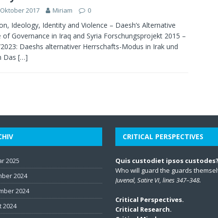
 Oktober 2017
Miriam
0
ion, Ideology, Identity and Violence – Daesh’s Alternative
of Governance in Iraq and Syria Forschungsprojekt 2015 –
2023: Daeshs alternativer Herrschafts-Modus in Irak und
en Das
[…]
CHIV
CRITICAL PERSPECTIVES
ar 2025
Quis custodiet ipsos custodes
Who will guard the guards themse
ber 2024
Juvenal, Satire VI, lines 347–348.
mber 2024
Critical Perspectives.
t 2024
Critical Research.