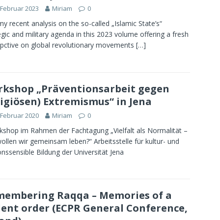
 Februar 2023
Miriam
0
my recent analysis on the so-called „Islamic State’s“
egic and military agenda in this 2023 volume offering a fresh
pctive on global revolutionary movements
[…]
kshop „Präventionsarbeit gegen
ligiösen) Extremismus“ in Jena
 Februar 2020
Miriam
0
hop im Rahmen der Fachtagung „Vielfalt als Normalität –
ollen wir gemeinsam leben?“ Arbeitsstelle für kultur- und
ionssensible Bildung der Universität Jena
embering Raqqa – Memories of a
lent order (ECPR General Conference,