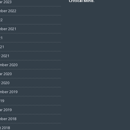
Critical Mind.
ar 2023
ber 2022
22
ber 2021
21
021
 2021
mber 2020
ar 2020
 2020
mber 2019
019
ar 2019
ber 2018
t 2018