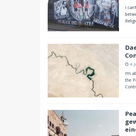
I can
betwe
Relig
Dae
Con
4. 
I’m a
the P
Contr
Pea
gew
ein