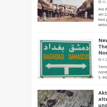
25.
Aus d
am 22
best 
wirts
New
The
Non
4.
Terro
nonst
S. 44
Akt
alt
und