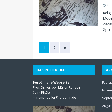
25.
Relig
Mode 
2020/
Syri
1
2
»
DAS POLITICUM
AR
Persönliche Webseite
Febru
Prof. Dr. rer. pol. Müller-Rensch
Novem
(Joint Ph.D.)
miriam.mueller@fu-berlin.de
Septe
Augus