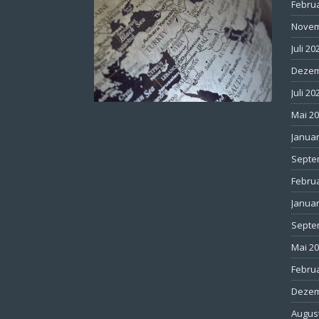
Febru
Novem
Juli 20
Dezem
Juli 20
Mai 2
Januar
Septe
Febru
Januar
Septe
Mai 2
Febru
Dezem
Augus