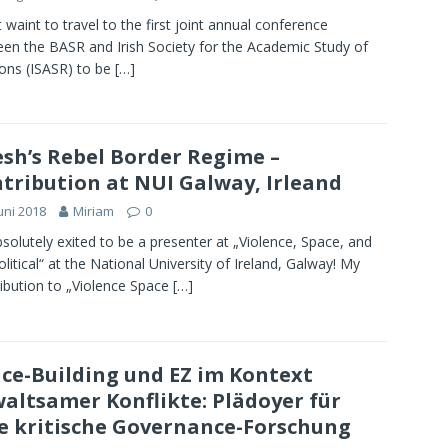
’t waint to travel to the first joint annual conference
en the BASR and Irish Society for the Academic Study of
ions (ISASR) to be
[…]
sh’s Rebel Border Regime –
tribution at NUI Galway, Irleand
Juni 2018
Miriam
0
bsolutely exited to be a presenter at „Violence, Space, and
olitical“ at the National University of Ireland, Galway! My
ibution to „Violence Space
[…]
ce-Building und EZ im Kontext
altsamer Konflikte: Plädoyer für
e kritische Governance-Forschung