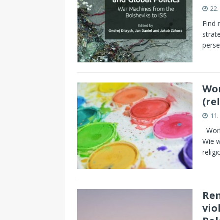
22.
Find 
strat
perse
Wor
(re
11.
Works
Wie w
relig
Rem
vio