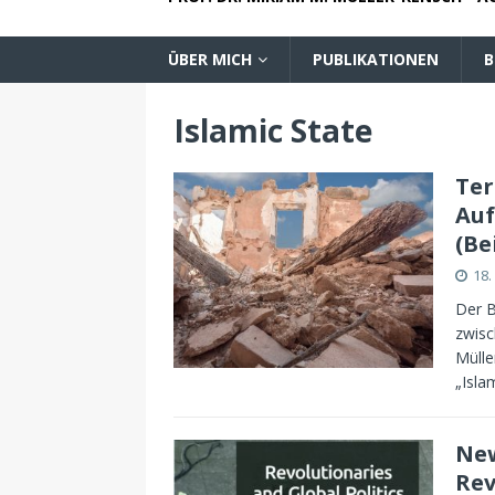
ÜBER MICH
PUBLIKATIONEN
B
Islamic State
Ter
Auf
(Be
18
Der B
zwisc
Mülle
„Isla
New
Rev