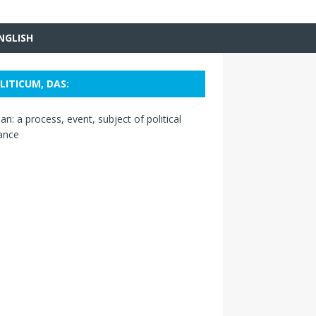
NGLISH
LITICUM, DAS:
n: a process, event, subject of political
ance