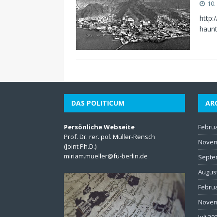
10.
http:
haun
DAS POLITICUM
AR
Persönliche Webseite
Febru
Prof. Dr. rer. pol. Müller-Rensch
Novem
(Joint Ph.D.)
miriam.mueller@fu-berlin.de
Septe
Augus
Febru
Novem