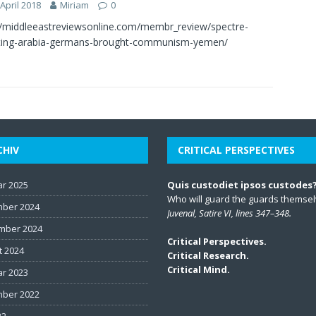
 April 2018
Miriam
0
//middleeastreviewsonline.com/membr_review/spectre-
ting-arabia-germans-brought-communism-yemen/
CHIV
CRITICAL PERSPECTIVES
ar 2025
Quis custodiet ipsos custodes
Who will guard the guards themse
ber 2024
Juvenal, Satire VI, lines 347–348.
mber 2024
Critical Perspectives.
t 2024
Critical Research.
Critical Mind.
ar 2023
ber 2022