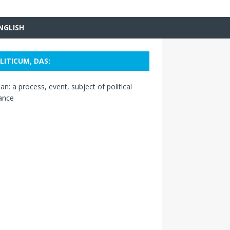
NGLISH
LITICUM, DAS:
n: a process, event, subject of political
ance