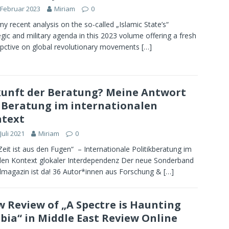
 Februar 2023
Miriam
0
my recent analysis on the so-called „Islamic State’s“
egic and military agenda in this 2023 volume offering a fresh
pctive on global revolutionary movements
[…]
unft der Beratung? Meine Antwort
 Beratung im internationalen
text
 Juli 2021
Miriam
0
Zeit ist aus den Fugen“ – Internationale Politikberatung im
ilen Kontext glokaler Interdependenz Der neue Sonderband
lmagazin ist da! 36 Autor*innen aus Forschung &
[…]
 Review of „A Spectre is Haunting
bia“ in Middle East Review Online