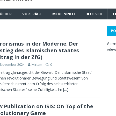
ÜCHER
VORTRÄGE
MEDIENINFO
DEUTSCH
E
PO
rorismus in der Moderne. Der
Germa
stieg des Islamischen Staates
relev
itrag in der ZfG)
. November 2024
Miriam
0
eitrag „Janusgesicht der Gewalt: Der „Islamische Staat“
hen revolutionärer Bewegung und Staatswesen“ von
r-Rensch nimmt dem Erfolg des selbsterklärten
mischen Staates“ seine Zufälligkeit. Im
[…]
 Publication on ISIS: On Top of the
olutionary Game