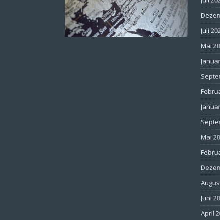
Juli 20
Dezem
Juli 20
Mai 2
Januar
Septe
Febru
Januar
Septe
Mai 2
Febru
Dezem
Augus
Juni 2
April 