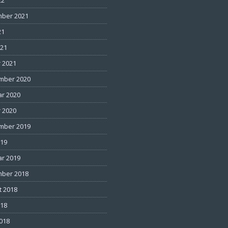
22
ber 2021
21
021
 2021
mber 2020
ar 2020
 2020
mber 2019
019
ar 2019
ber 2018
t 2018
018
2018