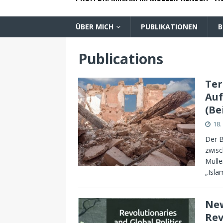
ÜBER MICH
PUBLIKATIONEN
B
Publications
Ter
Auf
(Be
18
Der B
zwisc
Mülle
„Isla
New
Rev